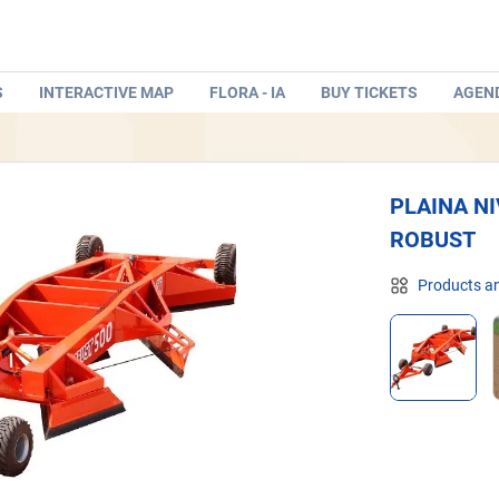
S
INTERACTIVE MAP
FLORA - IA
BUY TICKETS
AGEN
PLAINA N
ROBUST
Products an