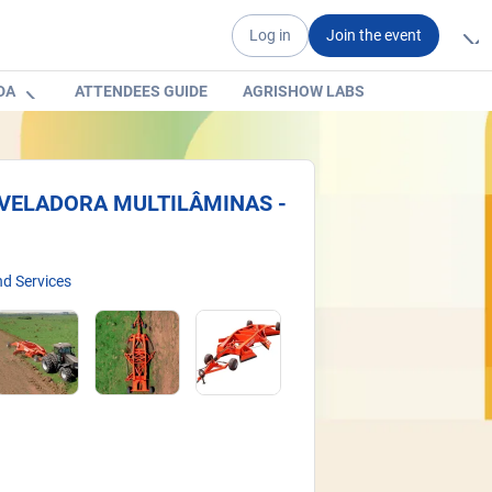
Log in
Join the event
DA
ATTENDEES GUIDE
AGRISHOW LABS
IVELADORA MULTILÂMINAS -
d Services