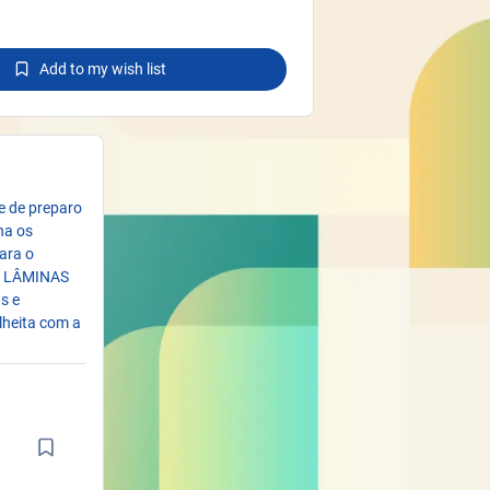
Add to my wish list
e de preparo
na os
ara o
S LÂMINAS
s e
olheita com a
st/