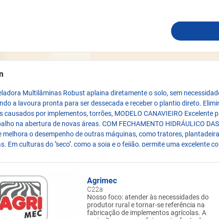
n
eladora Multilâminas Robust aplaina diretamente o solo, sem necessidad
ando a lavoura pronta para ser dessecada e receber o plantio direto. Elimi
os causados por implementos, torrões, MODELO CANAVIEIRO Excelente p
rabalho na abertura de novas áreas. COM FECHAMENTO HIDRÁULICO DA
 e melhora o desempenho de outras máquinas, como tratores, plantadeira
s. Em culturas do ''seco'', como a soja e o feijão, permite uma excelente c
a máquina colhedora rente ao solo.
ais, acesse a página do nosso implemento através do link:
Agrimec
C22a
mec.com.br/implementos-agricolas/plaina-niveladora-multilaminas-robu
Nosso foco: atender às necessidades do
produtor rural e tornar-se referência na
fabricação de implementos agrícolas. A