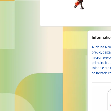
Informatio
A Plaina Niv
prévio, deix
microrrelev
primeiro t
taipas e etc
colheitadeira
plataforma d
Para saber m
https://agri