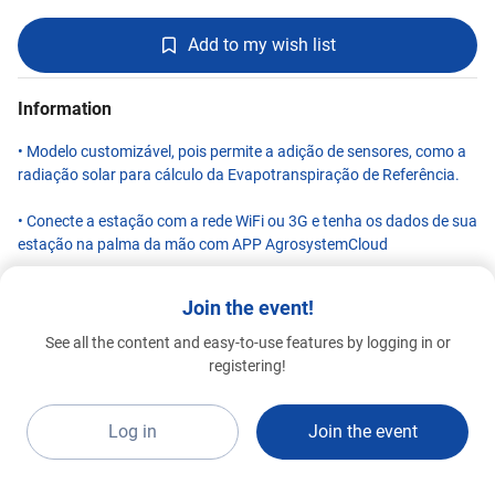
Add to my wish list
Information
• Modelo customizável, pois permite a adição de sensores, como a
radiação solar para cálculo da Evapotranspiração de Referência.
• Conecte a estação com a rede WiFi ou 3G e tenha os dados de sua
estação na palma da mão com APP AgrosystemCloud
VARIÁVEIS MEDIDAS:
Join the event!
• Chuva;
• Temperatura do ar;
See all the content and easy-to-use features by logging in or
• Umidade do ar;
Agrosystem
registering!
Special 2026
• Velocidade do vento;
A7d
• Direção do vento;
• Pressão barométrica
Log in
Join the event
VARIÁVEIS OPICINAIS: