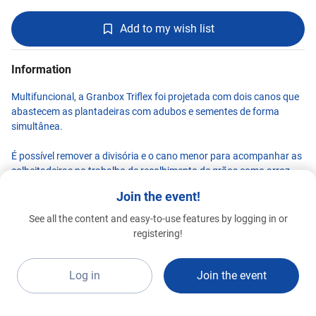
Add to my wish list
Information
Multifuncional, a Granbox Triflex foi projetada com dois canos que
abastecem as plantadeiras com adubos e sementes de forma
simultânea.
É possível remover a divisória e o cano menor para acompanhar as
colheitadeiras no trabalho de recolhimento de grãos como arroz,
soja, trigo e outros. Adapta-se a todos os tipos de terreno.
Join the event!
See all the content and easy-to-use features by logging in or
Agrimec
registering!
Premium 2026
C22a
Log in
Join the event