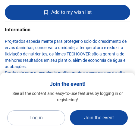
Add to my wish list
Information
Projetados especialmente para proteger o solo do crescimento de
ervas daninhas, conservar a umidade, a temperatura e reduzir a
lixiviação de nutrientes, os filmes TECHCOVER são a garantia de
melhores resultados em seu plantio, além de economia de água e
adubações.
Produzido com a tecnologia multicamadas e com resinas de alto
desempenho, garantindo excelente resistência mecânica mesmo
Join the event!
em baixas espessuras. É recomendado para cultivos de ciclo curto,
como pepino, tomate, pimentão, melão e morango de muda
See all the content and easy-to-use features by logging in or
nacional.
AZUL PACK
registering!
Special 2026
Os pacotes de aditivos antioxidantes e protetores UV garantem a
A21d
durabilidade do filme e a manutenção de suas propriedades
durante todo o plantio, sob ação de intempéries.
Log in
Join the event