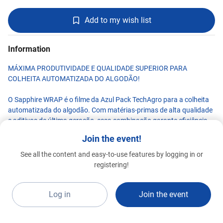
Add to my wish list
Information
MÁXIMA PRODUTIVIDADE E QUALIDADE SUPERIOR PARA
COLHEITA AUTOMATIZADA DO ALGODÃO!
O Sapphire WRAP é o filme da Azul Pack TechAgro para a colheita
automatizada do algodão. Com matérias-primas de alta qualidade
e aditivos de última geração, essa combinação garante eficiência,
proteção e rastreabilidade incomparáveis. Produzido com
Join the event!
tecnologia de ponta e insumos de padrão global, é compatível com
RFID para máxima segurança e rastreabilidade.
See all the content and easy-to-use features by logging in or
AZUL PACK
registering!
Special 2026
Reconhecido internacionalmente e aprovado pelo National Cotton
A21d
Council of America, o Sapphire WRAP é utilizado por agricultores
nos principais mercados globais, oferecendo rentabilidade com
Log in
Join the event
menor desperdício e maior preservação da qualidade do algodão,
mesmo em condições climáticas adversas.