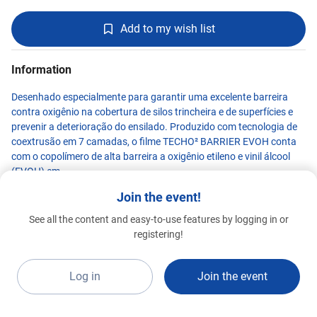
Add to my wish list
Information
Desenhado especialmente para garantir uma excelente barreira
contra oxigênio na cobertura de silos trincheira e de superfícies e
prevenir a deterioração do ensilado. Produzido com tecnologia de
coextrusão em 7 camadas, o filme TECHO² BARRIER EVOH conta
com o copolímero de alta barreira a oxigênio etileno e vinil álcool
(EVOH) em
sua composição, como também matérias-primas de alta qualidade
Join the event!
e aditivos de última geração. Graças a essa combinação de
processo avançado e materiais de alto performance, o TECHO²
See all the content and easy-to-use features by logging in or
BARRIER EVOH é uma excelente ferramenta para reduzir e prevenir
AZUL PACK
registering!
Special 2026
a oxidação da silagem, otimizar as condições para a fermentação e
A21d
reduzir a perda de matéria seca. A tecnologia de ponta da extrusão
a sopro permite a produção de filmes sem emendas de até 20m de
Log in
Join the event
largura. Foi desenvolvida para ser o primeiro passo para o sistema
de cobertura de silagem.