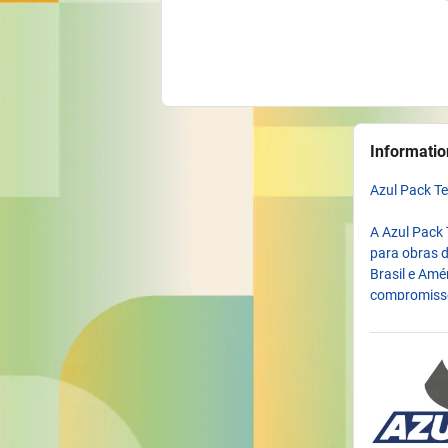
Informatio
Azul Pack T
A Azul Pack
para obras d
Brasil e Amé
compromisso
durabilidade
Com forte p
com tecnolo
mecânico, re
são decisivo
aterros sani