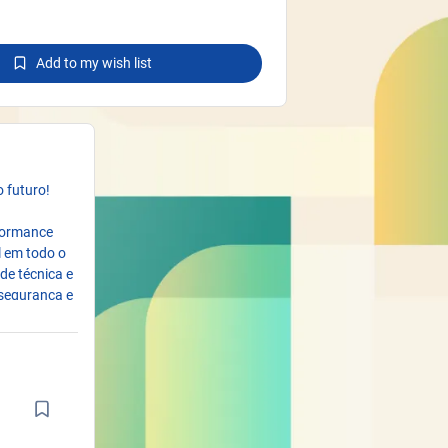
Add to my wish list
 futuro!
formance
l em todo o
de técnica e
 segurança e
roduzidas
desempenho
ferenciais
ntenção,