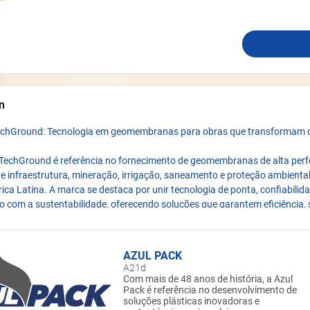
n
echGround: Tecnologia em geomembranas para obras que transformam o
 TechGround é referência no fornecimento de geomembranas de alta per
e infraestrutura, mineração, irrigação, saneamento e proteção ambienta
rica Latina. A marca se destaca por unir tecnologia de ponta, confiabilida
 com a sustentabilidade, oferecendo soluções que garantem eficiência,
 para grandes projetos.
resença em obras estratégicas, a TechGround fornece geomembranas p
AZUL PACK
gia de extrusão em 7 camadas – pioneira no Brasil – que entrega alto 
A21d
sistência química e excelente capacidade de impermeabilização. Esses di
Com mais de 48 anos de história, a Azul
Pack é referência no desenvolvimento de
s para aplicações críticas, como reservatórios de irrigação, lagoas de co
soluções plásticas inovadoras e
tários e áreas de mineração.