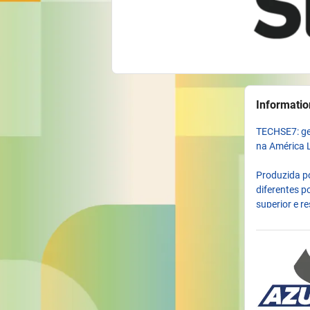
Informatio
TECHSE7: ge
na América 
Produzida p
diferentes p
superior e r
mais exigent
Mais do que 
materiais e 
• Barreira a
metano e CO