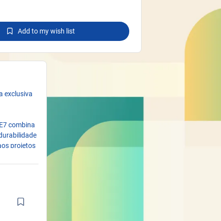
Add to my wish list
 exclusiva
SE7 combina
durabilidade
aos projetos
ra.
es únicas de
ivos como