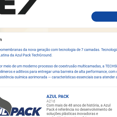
n
omembranas da nova geração com tecnologia de 7 camadas. Tecnologia
Latina da Azul Pack TechGround.
or meio de um moderno processo de coextrusão multicamadas, a TECH
olímeros e aditivos para entregar uma barreira de alta performance, com 
esistência química aprimorada — características essenciais para atender 
es nos setores de mineração, resíduos industriais e obras de infraestrutu
uma evolução técnica, a tecnologia de 7 camadas possibilita combinaçõ
AZUL PACK
propriedades. Entre as principais soluções estão:
A21d
Com mais de 48 anos de história, a Azul
Pack é referência no desenvolvimento de
 Gases (EVOH): maior resistência à permeabilidade de compostos agress
soluções plásticas inovadoras e
₂;