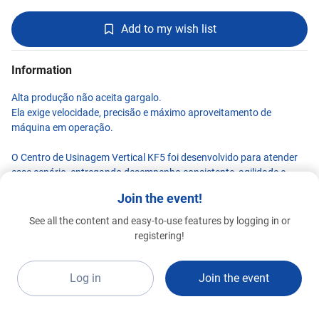
Add to my wish list
Information
Alta produção não aceita gargalo.
Ela exige velocidade, precisão e máximo aproveitamento de
máquina em operação.
O Centro de Usinagem Vertical KF5 foi desenvolvido para atender
esse cenário, entregando desempenho consistente, agilidade e
confiabilidade para aplicações industriais de média e alta
Join the event!
demanda.
See all the content and easy-to-use features by logging in or
⚙️ Destaques técnicos:
Bener
registering!
Advanced 2026
J027
Controle CNC de alta performance
Spindle de alta rotação para diferentes aplicações
Log in
Join the event
Avanços rápidos que reduzem o tempo improdutivo
Estrutura rígida para maior estabilidade no processo