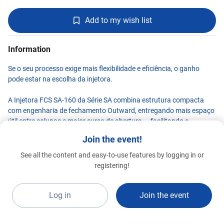
Add to my wish list
Information
Se o seu processo exige mais flexibilidade e eficiência, o ganho
pode estar na escolha da injetora.
A Injetora FCS SA-160 da Série SA combina estrutura compacta
com engenharia de fechamento Outward, entregando mais espaço
útil entre colunas e maior curso de abertura — facilitando a
aplicação de moldes maiores e aumentando a produtividade no dia
Join the event!
a dia.
See all the content and easy-to-use features by logging in or
Além disso, seu design otimizado permite uma redução de até 25%
Bener
registering!
Advanced 2026
na área ocupada, contribuindo diretamente para um melhor
J027
aproveitamento do layout fabril.
Log in
Join the event
⚙️ Destaques técnicos: