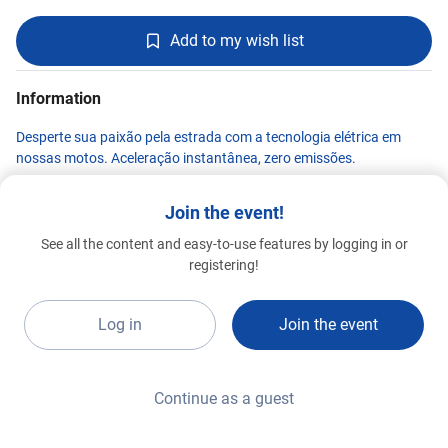
Add to my wish list
Information
Desperte sua paixão pela estrada com a tecnologia elétrica em
nossas motos. Aceleração instantânea, zero emissões.
Join the event!
See all the content and easy-to-use features by logging in or
VENTURA MARINE
registering!
Special 2026
G22b2
Log in
Join the event
Continue as a guest