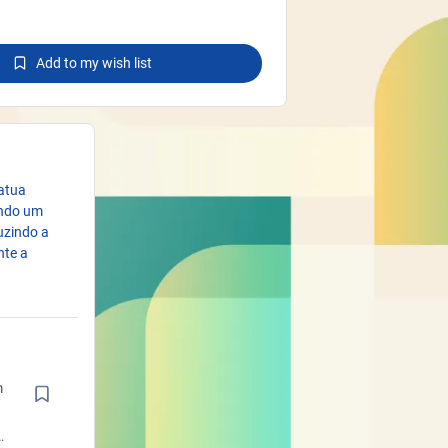
Add to my wish list
 atua
indo um
uzindo a
nte a
m
é