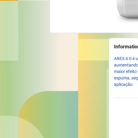
Informatio
ARES 4.0 é u
aumentando 
maior efeito
espuma, sequ
aplicação.