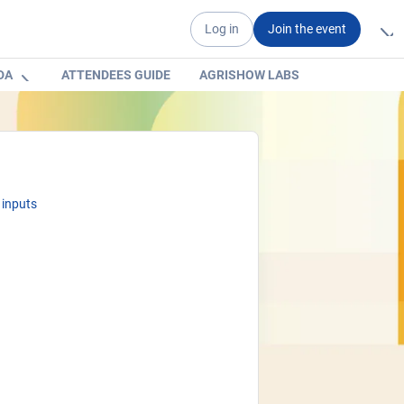
Log in
Join the event
DA
ATTENDEES GUIDE
AGRISHOW LABS
 inputs