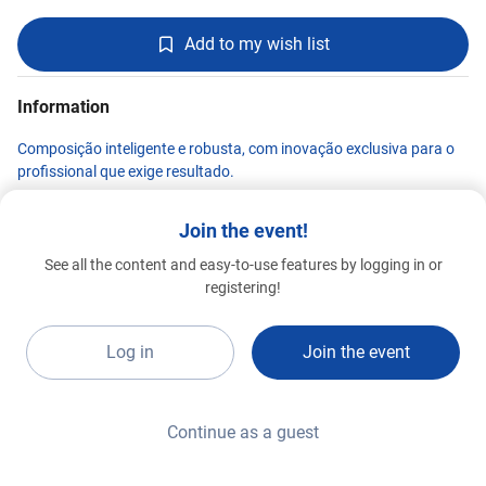
Add to my wish list
Information
Composição inteligente e robusta, com inovação exclusiva para o
profissional que exige resultado.
Join the event!
See all the content and easy-to-use features by logging in or
SATA FERRAMENTAS
registering!
Special 2026
E21c1
Log in
Join the event
Continue as a guest