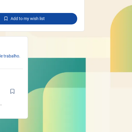
Add to my wish list
e trabalho.
e
s
s