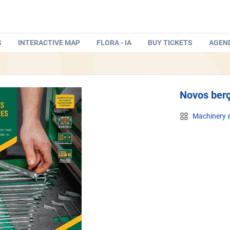
S
INTERACTIVE MAP
FLORA - IA
BUY TICKETS
AGEN
Novos ber
Machinery a