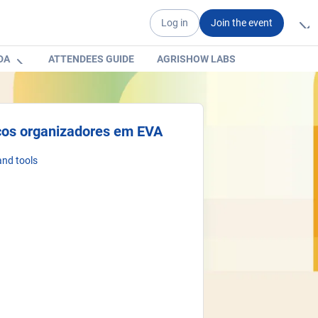
Log in
Join the event
DA
ATTENDEES GUIDE
AGRISHOW LABS
ços organizadores em EVA
nd tools