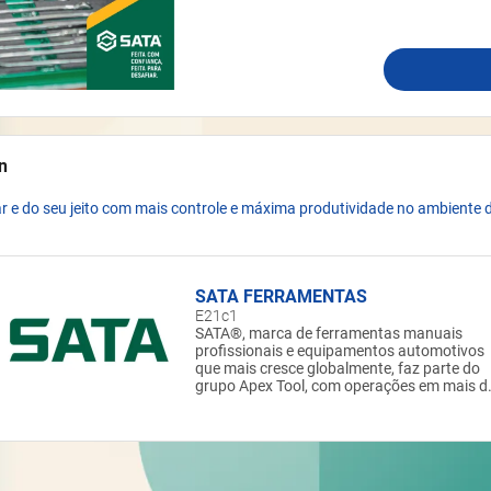
n
r e do seu jeito com mais controle e máxima produtividade no ambiente d
SATA FERRAMENTAS
E21c1
SATA®, marca de ferramentas manuais
profissionais e equipamentos automotivos
que mais cresce globalmente, faz parte do
grupo Apex Tool, com operações em mais d
30 países. Perfeita para o setor agro,
industrial, de construção e automotivo,
SATA® oferece inovações e soluções para o
mais exigentes profissionais estarem
sempre um passo à frente, com ferramenta
de qualidade premium, alta durabilidade e