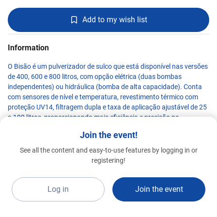
Add to my wish list
Information
O Bisão é um pulverizador de sulco que está disponível nas versões
de 400, 600 e 800 litros, com opção elétrica (duas bombas
independentes) ou hidráulica (bomba de alta capacidade). Conta
com sensores de nível e temperatura, revestimento térmico com
proteção UV14, filtragem dupla e taxa de aplicação ajustável de 25
a 100 litros, proporcionando mais eficiência e precisão na
operação.
Join the event!
See all the content and easy-to-use features by logging in or
PRO SOLUS
registering!
Special 2026
A8d
Log in
Join the event