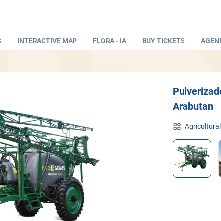
S
INTERACTIVE MAP
FLORA - IA
BUY TICKETS
AGEN
Pulverizado
Arabutan
Agricultura