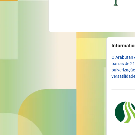
Informatio
O Arabutan é
barras de 21
pulverização
versatilidad