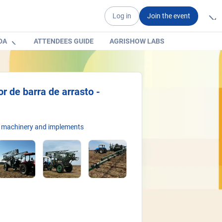
Log in
Join the event
DA
ATTENDEES GUIDE
AGRISHOW LABS
r de barra de arrasto -
l machinery and implements