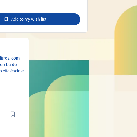
Add to my wish list
litros, com
 bomba de
 eficiência e
m