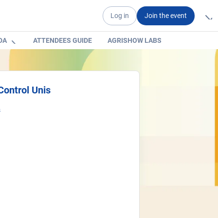
Log in
Join the event
DA
ATTENDEES GUIDE
AGRISHOW LABS
Control Unis
s