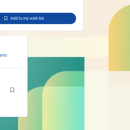
Add to my wish list
ants
m