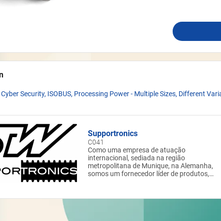
n
, Cyber Security, ISOBUS, Processing Power - Multiple Sizes, Different Vari
Supportronics
C041
Como uma empresa de atuação
internacional, sediada na região
metropolitana de Munique, na Alemanha,
somos um fornecedor líder de produtos,
sistemas e soluções eletrônicas para
máquinas móveis. Somos especializados e
automação e digitalização de máquinas e
seus processos de trabalho. O conceito de
sistema modular STW garante soluções
para os mercados e aplicações. Como