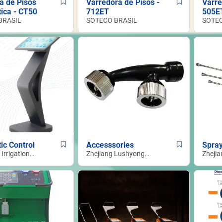
a de Pisos
Varredora de Pisos -
Varre
ica - CT50
712ET
505E
BRASIL
SOTECO BRASIL
SOTEC
ic Control
Accesssories
Spra
Irrigation
Zhejiang Lushyong
Zheji
t (Xiamen)
Machinery Co.,LTD
Machi