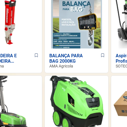
DEIRA E
BALANÇA PARA
Aspir
EIRA
BAG 2000KG
Profi
 SCF 200 -
ma
AMA Agricola
moto
SOTEC
HIMA