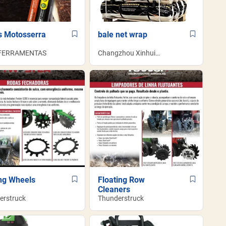
s Motosserra
bale net wrap
 FERRAMENTAS
Changzhou Xinhui
Netting Co.,Ltd
ng Wheels
Floating Row
Cleaners
erstruck
Thunderstruck