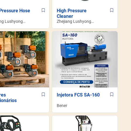
Pressure Hose
High Pressure
Cleaner
ang Lushyong
Zhejiang Lushyong
nery Co.,LTD
Machinery Co.,LTD
res
Injetora FCS SA-160
ionários
Bener