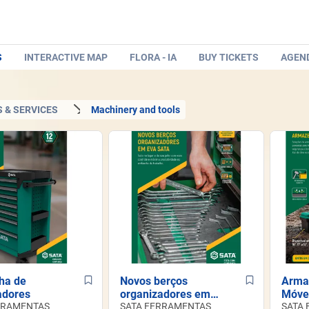
S
INTERACTIVE MAP
FLORA - IA
BUY TICKETS
AGEN
 & SERVICES
Machinery and tools
nha de
Novos berços
Arma
adores
organizadores em
Móve
RRAMENTAS
EVA
SATA FERRAMENTAS
SATA