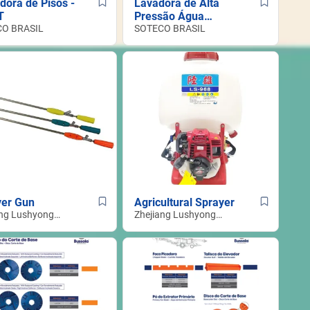
dora de Pisos -
Lavadora de Alta
T
Pressão Água
O BRASIL
Quente - PW-H28M
SOTECO BRASIL
yer Gun
Agricultural Sprayer
ang Lushyong
Zhejiang Lushyong
nery Co.,LTD
Machinery Co.,LTD