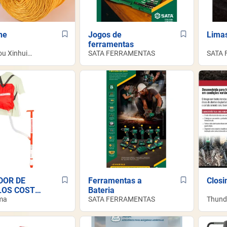
ne
Jogos de
Lima
ferramentas
u Xinhui
SATA FERRAMENTAS
SATA
o.,Ltd
DOR DE
Ferramentas a
Closi
OS COSTAL
Bateria
 -
ma
SATA FERRAMENTAS
Thund
HIMA