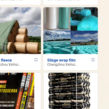
 fleece
Silage wrap film
zhou Xinhui
Changzhou Xinhui
g Co.,Ltd
Netting Co.,Ltd