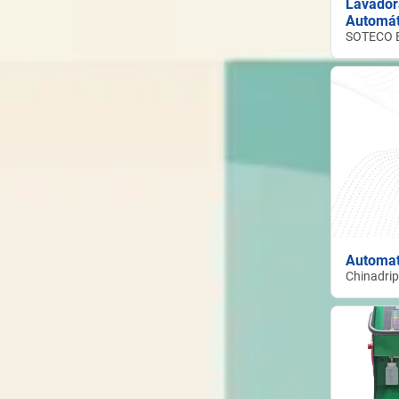
Lavador
Automát
SOTECO 
Automat
Chinadrip 
Equipmen
Co., Ltd