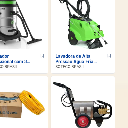
ador
Lavadora de Alta
ssional com 3
Pressão Água Fria -
res - AA390
O BRASIL
PW-C45M
SOTECO BRASIL