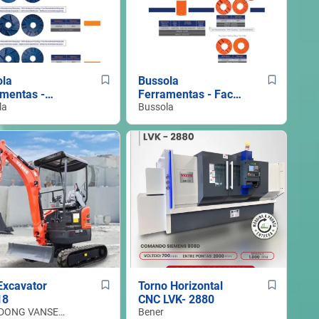
ola
Bussola
mentas -
Ferramentas - Faca
s do Corte de
la
Picadora , Talisca
Bussola
do Elevador, Pá do
Extrator Primário -
Colhedora Cana-de-
Açúcar
Excavator
Torno Horizontal
18
CNC LVK- 2880
DONG VANSE
Bener