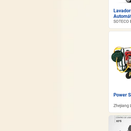
Lavador
Automát
SOTECO 
Power S
Zhejiang
Machiner