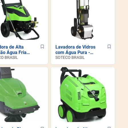
ora de Alta
Lavadora de Vidros
ão Água Fria -
com Água Pura -
C48M
O BRASIL
High Pure
SOTECO BRASIL