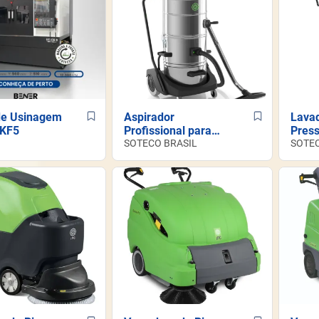
de Usinagem
Aspirador
Lavad
 KF5
Profissional para
Press
Poeiras Finas -
SOTECO BRASIL
PW-
SOTEC
CICLONE