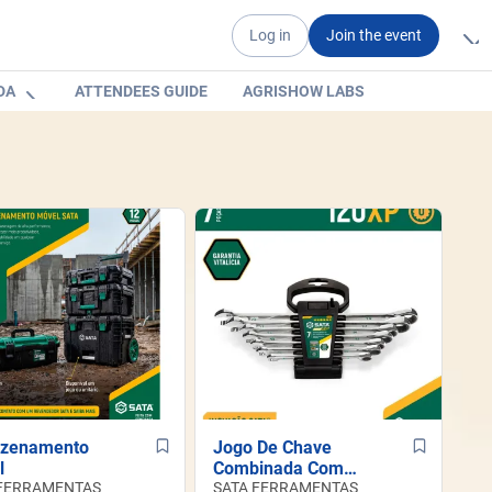
Log in
Join the event
DA
ATTENDEES GUIDE
AGRISHOW LABS
zenamento
Jogo De Chave
l
Combinada Com
 FERRAMENTAS
Catraca
SATA FERRAMENTAS