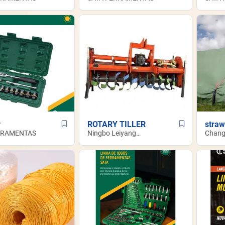
r
ROTARY TILLER
straw
RRAMENTAS
Ningbo Leiyang
Chang
Industrial Technology
Nettin
Co.,Ltd