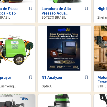
a de Pisos
Lavadora de Alta
High 
ica - CT5
Pressão Água
BRASIL
Quente - PW-H50T
SOTECO BRASIL
Zheji
Machi
prayer
N1 Analyzer
Moto
Estac
 Lushyong
OptikAI
STIHL
y Co.,LTD